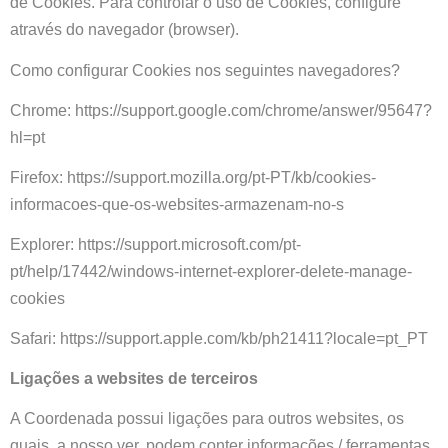
de Cookies. Para controlar o uso de Cookies, configure
através do navegador (browser).
Como configurar Cookies nos seguintes navegadores?
Chrome:
https://support.google.com/chrome/answer/95647?
hl=pt
Firefox:
https://support.mozilla.org/pt-PT/kb/cookies-
informacoes-que-os-websites-armazenam-no-s
Explorer:
https://support.microsoft.com/pt-
pt/help/17442/windows-internet-explorer-delete-manage-
cookies
Safari:
https://support.apple.com/kb/ph21411?locale=pt_PT
Ligações a websites de terceiros
A Coordenada possui ligações para outros websites, os
quais, a nosso ver, podem conter informações / ferramentas