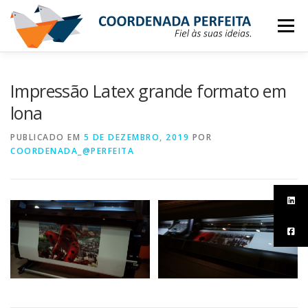
Saltar
para
Menu
conteúdo
SERVIÇOS
NOVIDADES
LOJA
Impressão Latex grande formato em
lona
PEDIR COTAÇÃO
SUBSCREVER NEWSLETTER
PUBLICADO EM
5 DE DEZEMBRO, 2019
POR
COORDENADA_@PERFEITA
CONTATOS